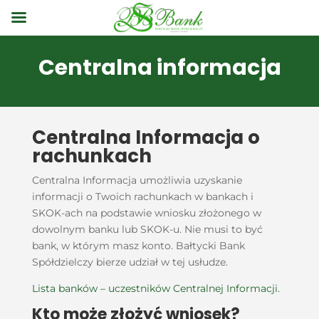
Centralna informacja
Centralna Informacja o
rachunkach
Centralna Informacja umożliwia uzyskanie
informacji o Twoich rachunkach w bankach i
SKOK-ach na podstawie wniosku złożonego w
dowolnym banku lub SKOK-u. Nie musi to być
bank, w którym masz konto. Bałtycki Bank
Spółdzielczy bierze udział w tej usłudze.
Lista banków – uczestników Centralnej Informacji.
Kto może złożyć wniosek?