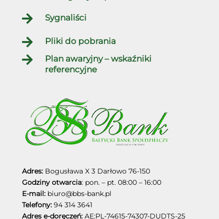

Sygnaliści

Pliki do pobrania

Plan awaryjny – wskaźniki
referencyjne
Adres:
Bogusława X 3
Darłowo
76-150
Godziny otwarcia
: pon. – pt. 08:00 – 16:00
E-mail:
biuro@bbs-bank.pl
Telefony:
94 314 3641
Adres e-doręczeń:
AE:PL-74615-74307-DUDTS-25