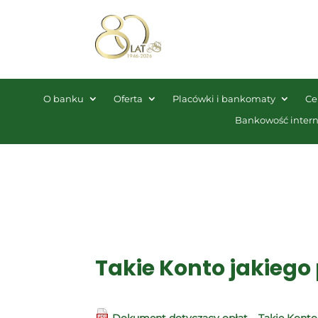
O banku
Oferta
Placówki i bankomaty
Ce
Bankowość inter
Takie Konto jakiego
Dokument dotyczący opłat – Takie Kont