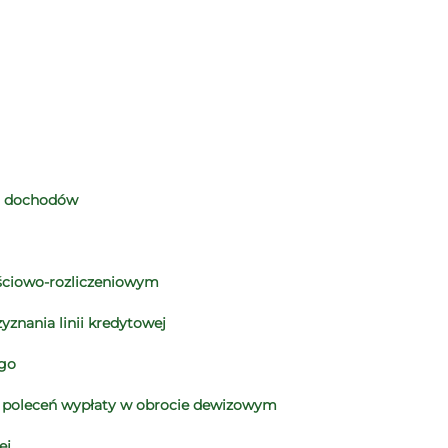
ci dochodów
ściowo-rozliczeniowym
yznania linii kredytowej
ego
A. poleceń wypłaty w obrocie dewizowym
ej