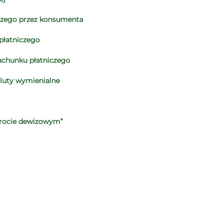
iczego przez konsumenta
płatniczego
rachunku płatniczego
waluty wymienialne
brocie dewizowym”