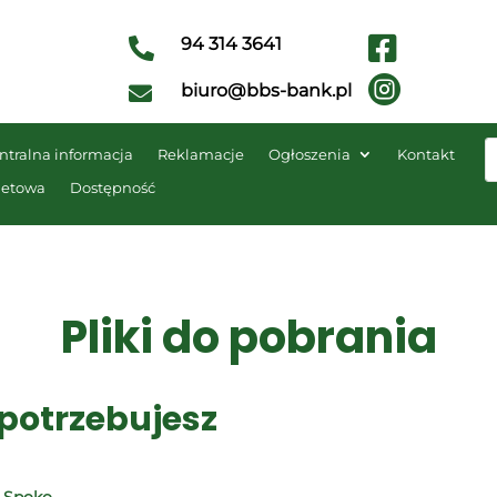

94 314 3641


biuro@bbs-bank.pl

ntralna informacja
Reklamacje
Ogłoszenia
Kontakt
netowa
Dostępność
Pliki do pobrania
 potrzebujesz
o Spoko