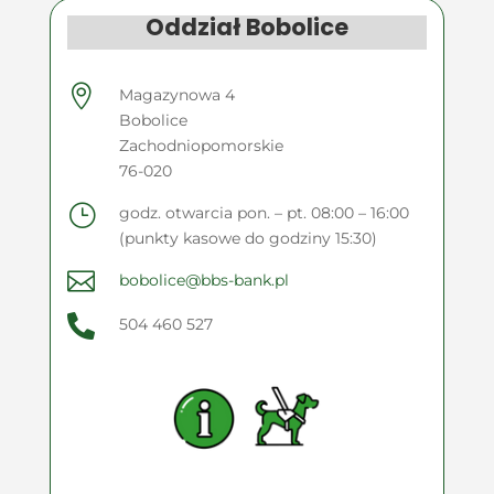
Oddział Bobolice

Magazynowa 4
Bobolice
Zachodniopomorskie
76-020
}
godz. otwarcia pon. – pt. 08:00 – 16:00
(punkty kasowe do godziny 15:30)

bobolice@bbs-bank.pl

504 460 527