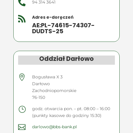

94 314 3641
Adres e-doręczeń

AE:PL-74615-74307-
DUDTS-25
Oddział Darłowo

Bogusława X 3
Darłowo
Zachodniopomorskie
76-150
}
godz. otwarcia pon. – pt. 08:00 – 16:00
(punkty kasowe do godziny 15:30)

darlowo@bbs-bank.pl