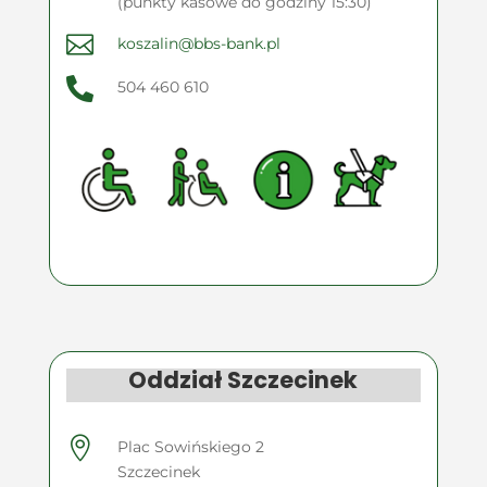
(punkty kasowe do godziny 15:30)

koszalin@bbs-bank.pl

504 460 610
Oddział Szczecinek

Plac Sowińskiego 2
Szczecinek