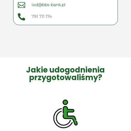

iod@bbs-bank.pl

791 711 174
Jakie udogodnienia
przygotowaliśmy?