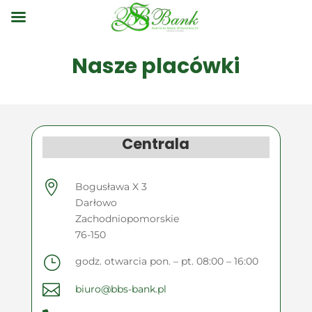
Nasze placówki
Centrala

Bogusława X 3
Darłowo
Zachodniopomorskie
76-150
}
godz. otwarcia pon. – pt. 08:00 – 16:00

biuro@bbs-bank.pl