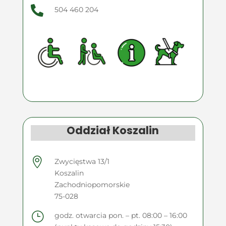

504 460 204
Oddział Koszalin

Zwycięstwa 13/1
Koszalin
Zachodniopomorskie
75-028
}
godz. otwarcia pon. – pt. 08:00 – 16:00