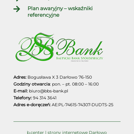

Plan awaryjny – wskaźniki
referencyjne
Adres:
Bogusława X 3
Darłowo
76-150
Godziny otwarcia
: pon. – pt. 08:00 – 16:00
E-mail:
biuro@bbs-bank.pl
Telefony:
94 314 3641
Adres e-doręczeń:
AE:PL-74615-74307-DUDTS-25
b.center | strony internetowe Darłowo