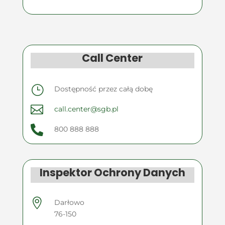
Call Center
}
Dostępność przez całą dobę

call.center@sgb.pl

800 888 888
Inspektor Ochrony Danych

Darłowo
76-150