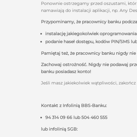
Ponownie ostrzegamy przed oszustami, którz
namawiają do instalacji aplikacji, np. Any D
Przypominamy, że pracownicy banku podczas 
instalację jakiegokolwiek oprogramowania
podanie haseł dostępu, kodów PIN/SMS lub 
Pamiętaj też, że pracownicy banku nigdy nie
Zachowaj ostrożność. Nigdy nie podawaj prz
banku posiadasz konto!
Jeśli masz jakiekolwiek wątpliwości, zakończ 
Kontakt z Infolinią BBS-Banku:
94 314
09 66 lub 504 460 555
lub infolinią SGB: