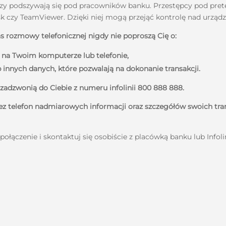
y podszywają się pod pracowników banku. Przestępcy pod pretek
esk czy TeamViewer. Dzięki niej mogą przejąć kontrolę nad urząd
rozmowy telefonicznej nigdy nie poproszą Cię o:
 na Twoim komputerze lub telefonie,
innych danych, które pozwalają na dokonanie transakcji.
 zadzwonią do Ciebie z numeru infolinii 800 888 888.
ez telefon nadmiarowych informacji oraz szczegółów swoich tran
połączenie i skontaktuj się osobiście z placówką banku lub Infol