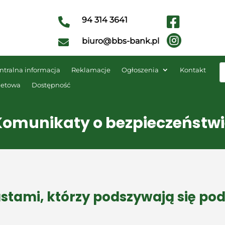

94 314 3641


biuro@bbs-bank.pl

ntralna informacja
Reklamacje
Ogłoszenia
Kontakt
netowa
Dostępność
Komunikaty o bezpieczeństwi
stami, którzy podszywają się p