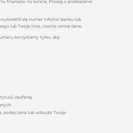
niu finansów na koncie. Proszą o przekazanie
yświetlił się numer infolinii banku lub
ego lub Twoje inne, równie cenne dane.
numeru korzystamy tylko, aby
tytucji zaufanej
danych
wa, podejrzana lub wzbudzi Twoje