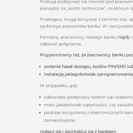
Próbują podszywać się również pod pracownik
pieniędzy na „konto techniczne”, na którym b
Przestępcy mogą korzystać z techniki tzw. sp
zaufanego pracownika banku. W rzeczywistoś
Pamiętaj, pracownicy naszego banku
nigdy
n
odbierać połączenia.
Przypominamy też, że pracownicy banku podc
podanie haseł dostępu, kodów PIN/SMS lub
instalację jakiegokolwiek oprogramowania
W przypadku, gdy:
odbierzesz podejrzany telefon lub wiadomo
masz jakiekolwiek wątpliwości, czy zasadn
podczas korzystania z elektronicznych kana
zaniepokojenie
rozłącz się i skontaktuj się z bankiem
.