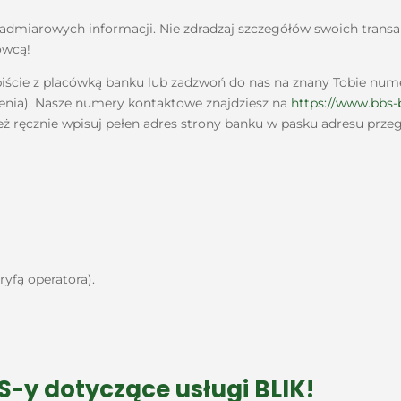
nadmiarowych informacji. Nie zdradzaj szczegółów swoich transak
ówcą!
obiście z placówką banku lub zadzwoń do nas na znany Tobie num
dzenia). Nasze numery kontaktowe znajdziesz na
https://www.bbs-b
eż ręcznie wpisuj pełen adres strony banku w pasku adresu przeg
ryfą operatora).
-y dotyczące usługi BLIK!