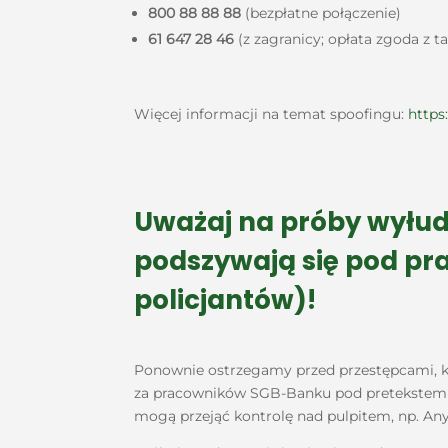
800 88 88 88
(bezpłatne połączenie)
61 647 28 46
(z zagranicy; opłata zgoda z ta
Więcej informacji na temat spoofingu:
https
Uważaj na próby wyłud
podszywają się pod pr
policjantów)!
Ponownie ostrzegamy przed przestępcami, któ
za pracowników SGB-Banku pod pretekstem we
mogą przejąć kontrolę nad pulpitem, np. An