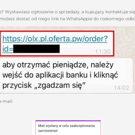
ro? Wystawiasz ogłoszenie o sprzedaży, a kupujący kontaktuje s
możesz dostać od niego link na WhatsAppie do rzekomego odbio
e-mail: