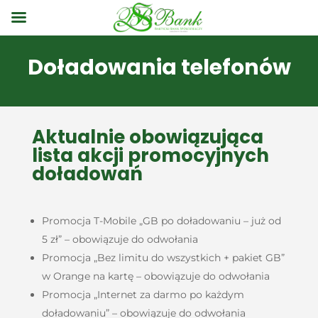
Doładowania telefonów
Aktualnie obowiązująca
lista akcji promocyjnych
doładowań
Promocja T-Mobile „GB po doładowaniu – już od
5 zł” – obowiązuje do odwołania
Promocja „Bez limitu do wszystkich + pakiet GB”
w Orange na kartę – obowiązuje do odwołania
Promocja „Internet za darmo po każdym
doładowaniu” – obowiązuje do odwołania