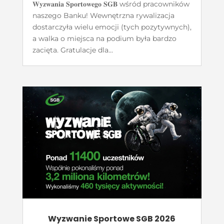
𝐖𝐲𝐳𝐰𝐚𝐧𝐢𝐚 𝐒𝐩𝐨𝐫𝐭𝐨𝐰𝐞𝐠𝐨 𝐒𝐆𝐁 wśród pracowników
naszego Banku! Wewnętrzna rywalizacja
dostarczyła wielu emocji (tych pozytywnych),
a walka o miejsca na podium była bardzo
zacięta. Gratulacje dla...
Wyzwanie Sportowe SGB 2026