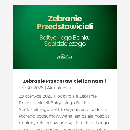
Zebranie Przedstawicieli za nami!
cze 30, 2026
|
Aktualności
29 czerwca 2026 r. odbyło się Zebranie
Przedstawicieli Bałtyckiego Banku
Spółdzielczego. Jest to wydarzenie podczas
którego podsumowywana jest działalność za
miniony rok, omawiane są kierunki dalszego
rozwoju oraz podejmowane decyzje istotne