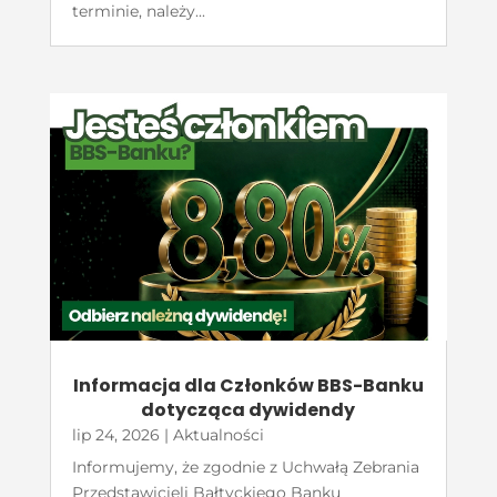
terminie, należy...
Informacja dla Członków BBS-Banku
dotycząca dywidendy
lip 24, 2026
|
Aktualności
Informujemy, że zgodnie z Uchwałą Zebrania
Przedstawicieli Bałtyckiego Banku