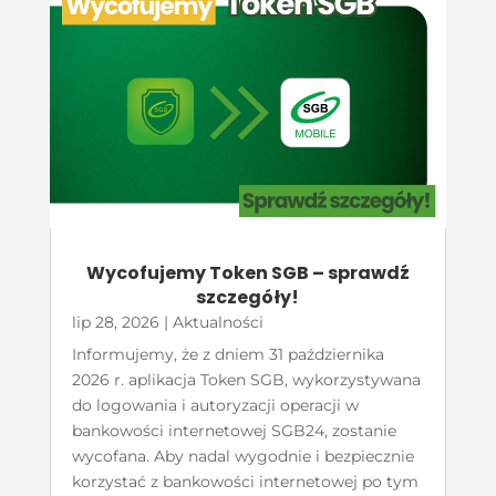
Wycofujemy Token SGB – sprawdź
szczegóły!
lip 28, 2026
|
Aktualności
Informujemy, że z dniem 31 października
2026 r. aplikacja Token SGB, wykorzystywana
do logowania i autoryzacji operacji w
bankowości internetowej SGB24, zostanie
wycofana. Aby nadal wygodnie i bezpiecznie
korzystać z bankowości internetowej po tym