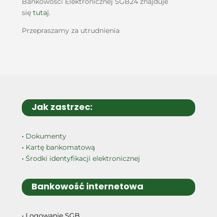
Bankowości Elektronicznej SGB24 znajduje
się
tutaj
.
Przepraszamy za utrudnienia
Jak zastrzec:
•
Dokumenty
•
Kartę bankomatową
•
Środki identyfikacji elektronicznej
Bankowość internetowa
• Logowanie SGB