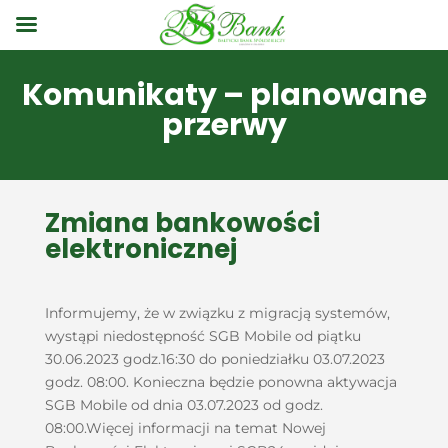
Komunikaty – planowane
przerwy
Zmiana bankowości
elektronicznej
Informujemy, że w związku z migracją systemów,
wystąpi niedostępność SGB Mobile od piątku
30.06.2023 godz.16:30 do poniedziałku 03.07.2023
godz. 08:00. Konieczna będzie ponowna aktywacja
SGB Mobile od dnia 03.07.2023 od godz.
08:00.Więcej informacji na temat Nowej