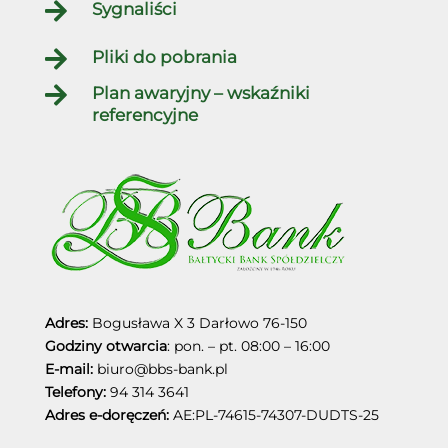

Sygnaliści

Pliki do pobrania

Plan awaryjny – wskaźniki
referencyjne
Adres:
Bogusława X 3
Darłowo
76-150
Godziny otwarcia
: pon. – pt. 08:00 – 16:00
E-mail:
biuro@bbs-bank.pl
Telefony:
94 314 3641
Adres e-doręczeń:
AE:PL-74615-74307-DUDTS-25