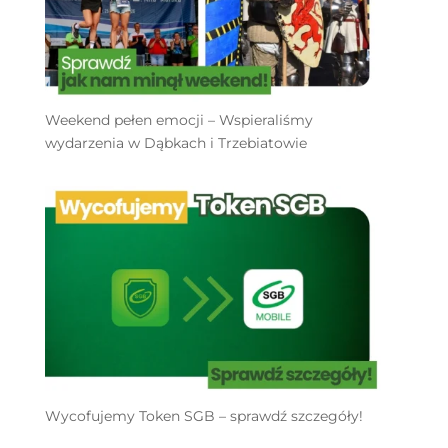
Weekend pełen emocji – Wspieraliśmy
wydarzenia w Dąbkach i Trzebiatowie
Wycofujemy Token SGB – sprawdź szczegóły!