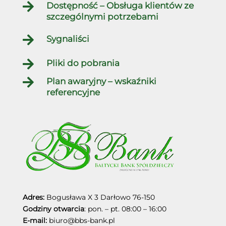

Dostępność – Obsługa klientów ze
szczególnymi potrzebami

Sygnaliści

Pliki do pobrania

Plan awaryjny – wskaźniki
referencyjne
Adres:
Bogusława X 3
Darłowo
76-150
Godziny otwarcia
: pon. – pt. 08:00 – 16:00
E-mail:
biuro@bbs-bank.pl