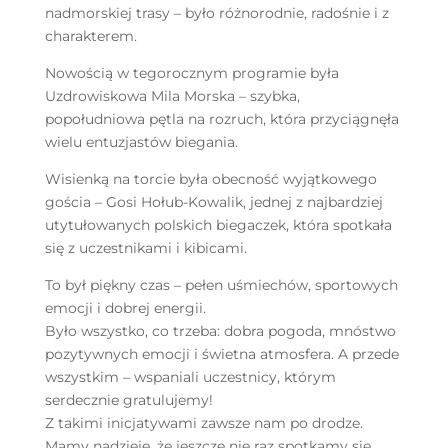
nadmorskiej trasy – było różnorodnie, radośnie i z
charakterem.
Nowością w tegorocznym programie była
Uzdrowiskowa Mila Morska – szybka,
popołudniowa pętla na rozruch, która przyciągnęła
wielu entuzjastów biegania.
Wisienką na torcie była obecność wyjątkowego
gościa – Gosi Hołub-Kowalik, jednej z najbardziej
utytułowanych polskich biegaczek, która spotkała
się z uczestnikami i kibicami.
To był piękny czas – pełen uśmiechów, sportowych
emocji i dobrej energii.
Było wszystko, co trzeba: dobra pogoda, mnóstwo
pozytywnych emocji i świetna atmosfera. A przede
wszystkim – wspaniali uczestnicy, którym
serdecznie gratulujemy!
Z
takimi inicjatywami zawsze nam po drodze.
Mamy nadzieję, że jeszcze nie raz spotkamy się