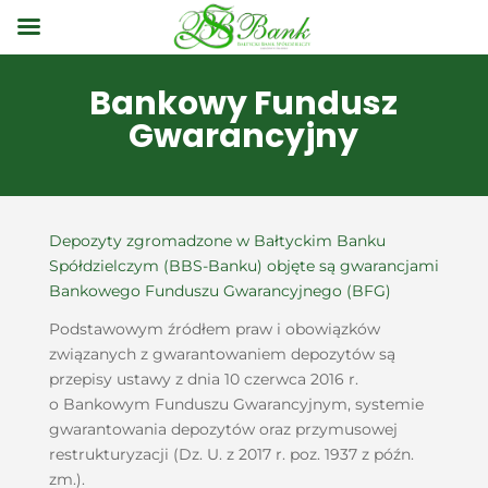
Bankowy Fundusz
Gwarancyjny
Depozyty zgromadzone w Bałtyckim Banku
Spółdzielczym (BBS-Banku) objęte są gwarancjami
Bankowego Funduszu Gwarancyjnego (BFG)
Podstawowym źródłem praw i obowiązków
związanych z gwarantowaniem depozytów są
przepisy ustawy z dnia 10 czerwca 2016 r.
o Bankowym Funduszu Gwarancyjnym, systemie
gwarantowania depozytów oraz przymusowej
restrukturyzacji (Dz. U. z 2017 r. poz. 1937 z późn.
zm.).