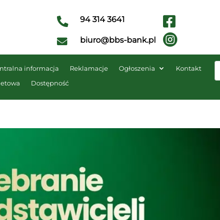

94 314 3641


biuro@bbs-bank.pl

ntralna informacja
Reklamacje
Ogłoszenia
Kontakt
netowa
Dostępność