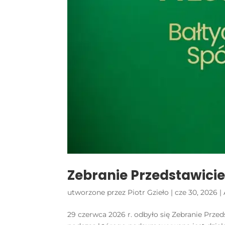
Zebranie Przedstawicie
utworzone przez
Piotr Gzieło
|
cze 30, 2026
|
29 czerwca 2026 r. odbyło się Zebranie Przed