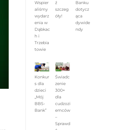
Wspier
ź
Banku
aliśmy
szczeg
dotycz
wydarz
óły!
ąca
enia w
dywide
Dąbkac
ndy
h i
Trzebia
towie
Konkur
Świadc
s dla
zenie
dzieci
300+
„Mój
dla
BBS-
cudzozi
Bank”
emców
–
Sprawd