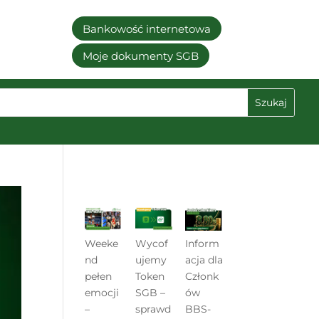
Bankowość internetowa
Moje dokumenty SGB
Weeke
Wycof
Inform
nd
ujemy
acja dla
pełen
Token
Członk
emocji
SGB –
ów
–
sprawd
BBS-