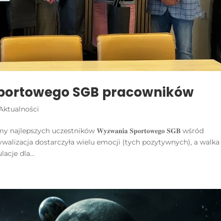
Sportowego SGB pracowników
Aktualności
pszych uczestników 𝐖𝐲𝐳𝐰𝐚𝐧𝐢𝐚 𝐒𝐩𝐨𝐫𝐭𝐨𝐰𝐞𝐠𝐨 𝐒𝐆𝐁 wśród
lizacja dostarczyła wielu emocji (tych pozytywnych), a walka
acje dla...