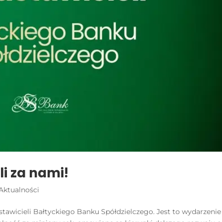
li za nami!
Aktualności
stawicieli Bałtyckiego Banku Spółdzielczego. Jest to wydarzenie