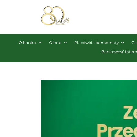
O banku
Oferta
Placówki i bankomaty
Ce
Bankowość inter