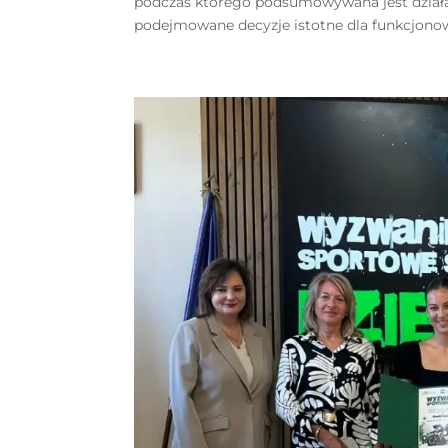
podczas którego podsumowywana jest działal
podejmowane decyzje istotne dla funkcjonowa