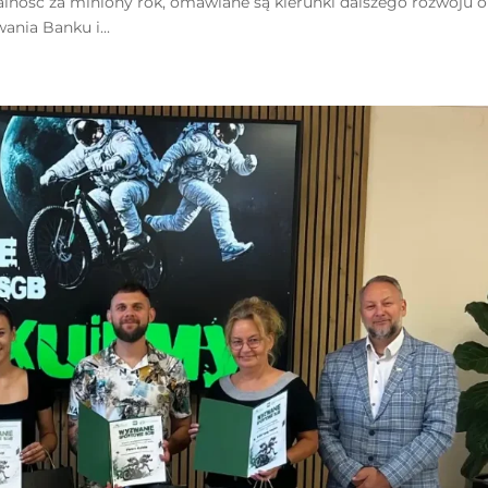
ność za miniony rok, omawiane są kierunki dalszego rozwoju o
nia Banku i...