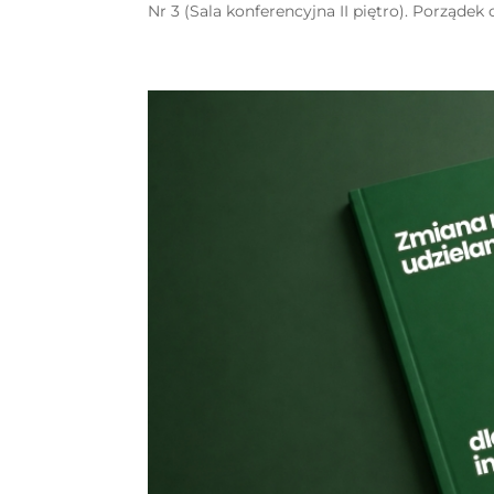
Nr 3 (Sala konferencyjna II piętro). Porządek ob