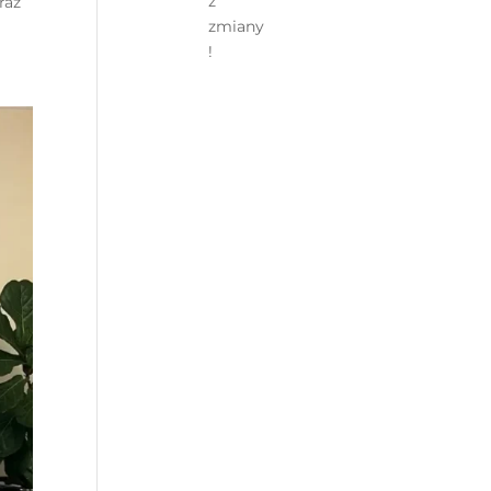
ź
raz
zmiany
!