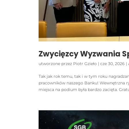
Zwycięzcy Wyzwania 
utworzone przez
Piotr Gzieło
|
cze 30, 2026
|
Tak jak rok temu, tak i w tym roku nagradzamy najle
pracowników naszego Banku! Wewnętrzna rywa
miejsca na podium była bardzo zacięta. Gratul